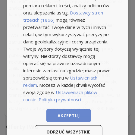
Procedury rekrutacyjne są przejrzyste i nastawione na
pomiaru reklam i treści, analizy odbiorców
znalezienie najlepszego dopasowania między
oraz ulepszania usług.
Dostawcy stron
kandydatem a potrzebami pracodawcy.
trzecich (1866)
mogą również
Dodatkowe informacje dla kandydatów:
przetwarzać Twoje dane w tych i innych
celach, w tym wykorzystywać precyzyjne
IWG to idealne miejsce dla osób poszukujących
dane geolokalizacyjne i cechy urządzenia.
zatrudnienia w różnych branżach i na różnych
stanowiskach. Firma oferuje dostęp do ofert pracy
Twoje wybory dotyczą wyłącznie tej
publikowanych na renomowanych portalach
witryny. Niektórzy dostawcy mogą
rekrutacyjnych i wspiera kandydatów w procesie
opierać się na prawnie uzasadnionym
aplikacji. Dla osób zainteresowanych pracą w sektorze
interesie zamiast na zgodzie; masz prawo
HR i rekrutacji, IWG stanowi doskonałą okazję do
sprzeciwić się temu w
Ustawieniach
zdobycia doświadczenia w dynamicznym środowisku.
reklam
. Możesz w każdej chwili wycofać
Kandydaci mogą liczyć na profesjonalne podejście,
swoją zgodę w
Ustawieniach plików
transparentną komunikację i wsparcie zespołu IWG na
cookie
.
Polityka prywatności
każdym etapie procesu rekrutacyjnego. Firma jest
dostępna pod adresem Fabryczna 2A, 62-800 Kalisz.
AKCEPTUJ
Oferty IWG
ODRZUĆ WSZYSTKIE