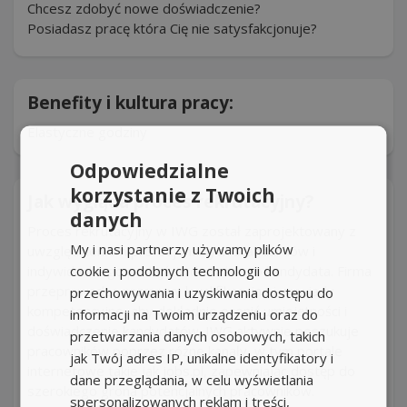
Chcesz zdobyć nowe doświadczenie?
Posiadasz pracę która Cię nie satysfakcjonuje?
Benefity i kultura pracy:
Elastyczne godziny
Odpowiedzialne
korzystanie z Twoich
Jak wygląda proces rekrutacyjny?
danych
Proces rekrutacyjny w IWG został zaprojektowany z
My i nasi partnerzy używamy plików
uwzględnieniem profesjonalnych standardów i
cookie i podobnych technologii do
indywidualnego podejścia do każdego kandydata. Firma
przeprowadza rozmowy kwalifikacyjne i wywiady
przechowywania i uzyskiwania dostępu do
kompetencyjne, aby dokładnie ocenić umiejętności i
informacji na Twoim urządzeniu oraz do
doświadczenie kandydatów. IWG aktywnie poszukuje
przetwarzania danych osobowych, takich
pracowników poprzez różne kanały, w tym portale
jak Twój adres IP, unikalne identyfikatory i
internetowe takie jak jobs.pl, zapewniając dostęp do
dane przeglądania, w celu wyświetlania
szerokiego grona potencjalnych pracowników.
spersonalizowanych reklam i treści,