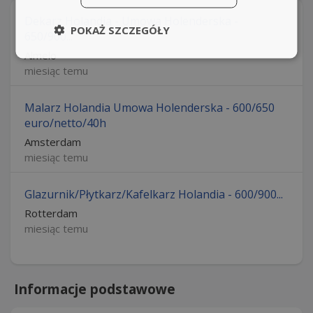
Dekarz Holandia - Umowa Holenderska -
POKAŻ SZCZEGÓŁY
650/900...
Almelo
miesiąc temu
Malarz Holandia Umowa Holenderska - 600/650
euro/netto/40h
Amsterdam
miesiąc temu
Glazurnik/Płytkarz/Kafelkarz Holandia - 600/900...
Rotterdam
miesiąc temu
Informacje podstawowe